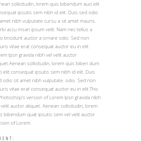
ean sollicitudin, lorem quis bibendum auci elit
sequat ipsutis sem nibh id elit. Duis sed odio
 amet nibh vulputate cursu a sit amet mauris.
rbi accu msan ipsum velit. Nam nec tellus a
io tincidunt auctor a ornare odio. Sed non
ris vitae erat consequat auctor eu in elit.
em Ipsn gravida nibh vel velit auctor
quet.Aenean sollicitudin, lorem quis biben dum
i elit consequat ipsutis sem nibh id elit. Duis
d odio sit amet nibh vulputate. odio. Sed non
ris vitae erat consequat auctor eu in elit.This
 Photoshop’s version of Lorem Ipsn gravida nibh
 velit auctor aliquet. Aenean sollicitudin, lorem
s bibendum quat ipsutis sem vel velit auctor
rsion of Lorem.
IENT: