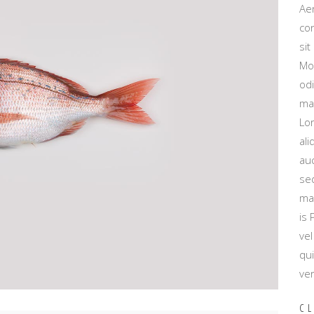
Aen
con
sit
Mo
od
mau
Lor
ali
auc
se
mau
is
vel
qui
ve
CL