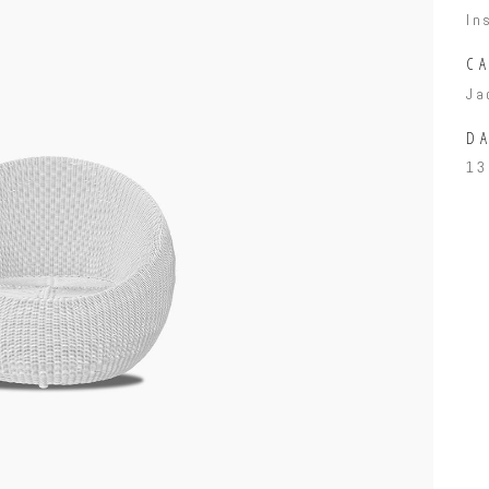
In
C
Ja
DA
13