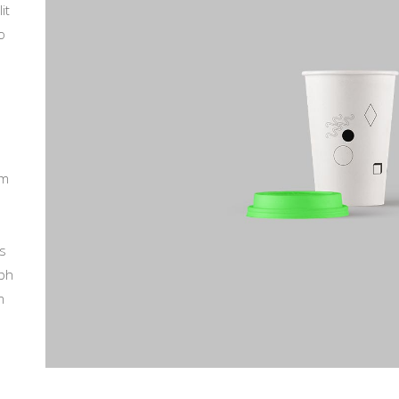
it
o
um
is
ibh
m