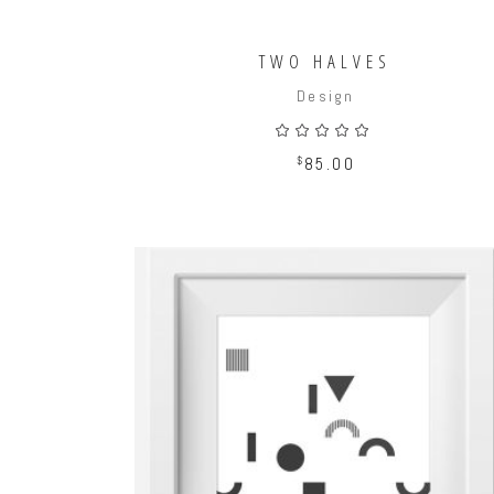
TWO HALVES
Design
Valor
con
5.00
$
85.00
de 5
AÑADIR AL CARRITO