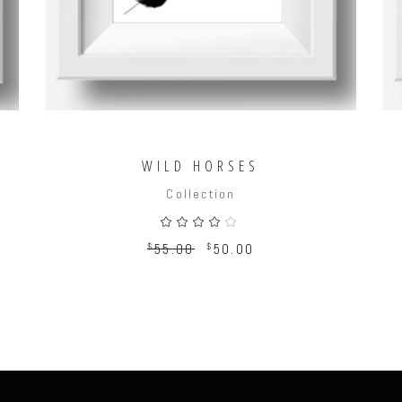
WILD HORSES
Collection
ado
Valorado
con
4.00
$
55.00
$
50.00
de 5