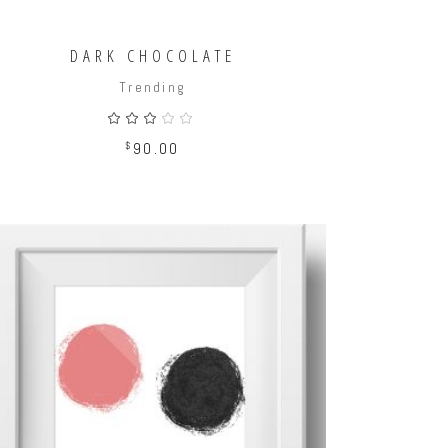
DARK CHOCOLATE
Trending
Valorado
con
3.00
$
90.00
de
5
AÑADIR AL CARRITO