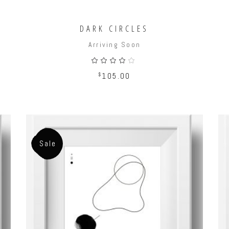
DARK CIRCLES
Arriving Soon
ado
Valorado
con
4.00
$
105.00
de 5
Sale
AÑADIR AL CARRITO